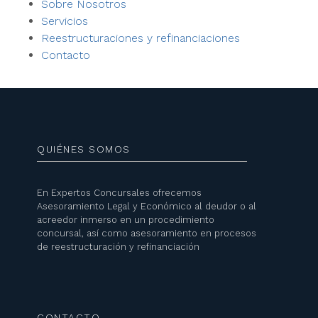
Sobre Nosotros
Servicios
Reestructuraciones y refinanciaciones
Contacto
QUIÉNES SOMOS
En Expertos Concursales ofrecemos
Asesoramiento Legal y Económico al deudor o al
acreedor inmerso en un procedimiento
concursal, así como asesoramiento en procesos
de reestructuración y refinanciación
CONTACTO